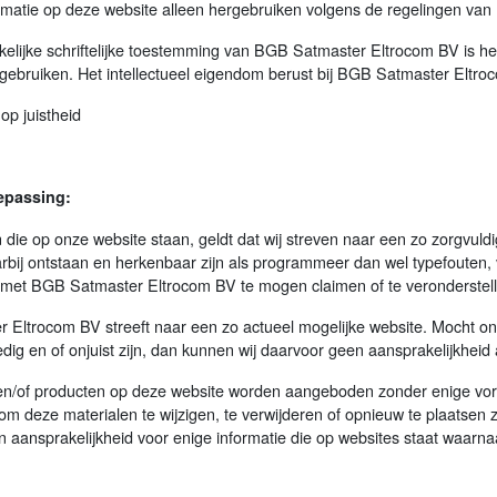
matie op deze website alleen hergebruiken volgens de regelingen van 
kelijke schriftelijke toestemming van BGB Satmaster Eltrocom BV is het
 gebruiken. Het intellectueel eigendom berust bij BGB Satmaster Eltro
op juistheid
epassing:
n die op onze website staan, geldt dat wij streven naar een zo zorgvuld
rbij ontstaan en herkenbaar zijn als programmeer dan wel typefouten,
met BGB Satmaster Eltrocom BV te mogen claimen of te veronderstell
Eltrocom BV streeft naar een zo actueel mogelijke website. Mocht on
edig en of onjuist zijn, dan kunnen wij daarvoor geen aansprakelijkhei
en/of producten op deze website worden aangeboden zonder enige vorm
 om deze materialen te wijzigen, te verwijderen of opnieuw te plaat
 aansprakelijkheid voor enige informatie die op websites staat waarnaar