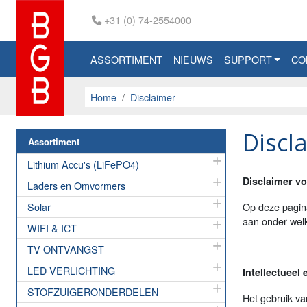
+31 (0) 74-2554000
ASSORTIMENT
NIEUWS
SUPPORT
CO
Home
Disclaimer
Discl
Assortiment
Lithium Accu's (LiFePO4)
Disclaimer v
Laders en Omvormers
Solar
Op deze pagina
aan onder welk
WIFI & ICT
TV ONTVANGST
LED VERLICHTING
Intellectueel
STOFZUIGERONDERDELEN
Het gebruik van