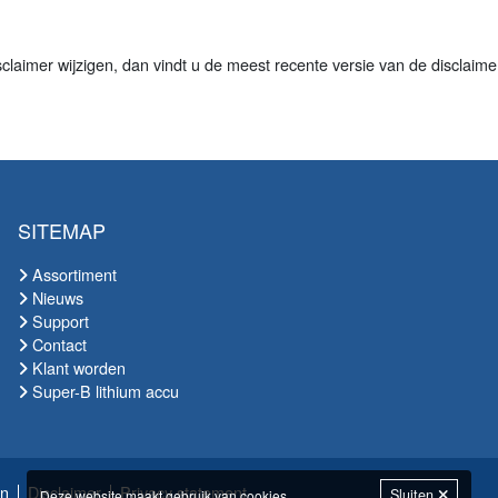
claimer wijzigen, dan vindt u de meest recente versie van de disclaim
SITEMAP
Assortiment
Nieuws
Support
Contact
Klant worden
Super-B lithium accu
en
Disclaimer
Privacy statement
Sluiten
Deze website maakt gebruik van
cookies
.