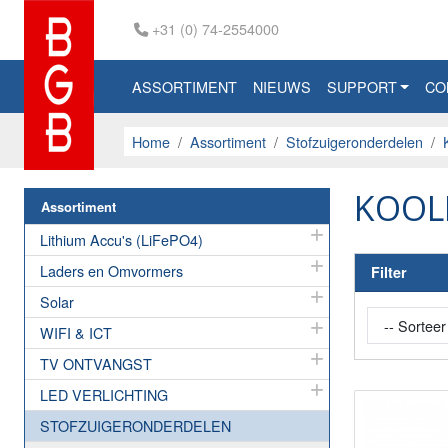
+31 (0) 74-2554000
ASSORTIMENT
NIEUWS
SUPPORT
CO
Home
Assortiment
Stofzuigeronderdelen
KOOL
Assortiment
Lithium Accu's (LiFePO4)
Laders en Omvormers
Filter
Solar
WIFI & ICT
TV ONTVANGST
LED VERLICHTING
STOFZUIGERONDERDELEN