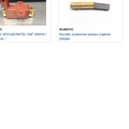
IC
NUMATIC
C KOOLBORSTEL DAF 230245 (
Numatic koolbortsel bypass origineel
UK )
230260