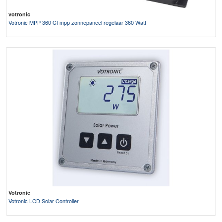
votronic
Votronic MPP 360 CI mpp zonnepaneel regelaar 360 Watt
Votronic
Votronic LCD Solar Controller