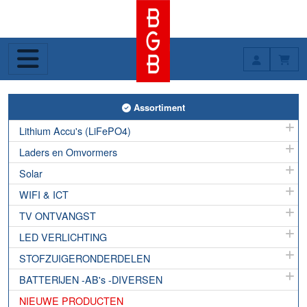
Toggle Assortiment
Assortiment
Lithium Accu's (LiFePO4)
Laders en Omvormers
Solar
WIFI & ICT
TV ONTVANGST
LED VERLICHTING
STOFZUIGERONDERDELEN
BATTERIJEN -AB's -DIVERSEN
NIEUWE PRODUCTEN