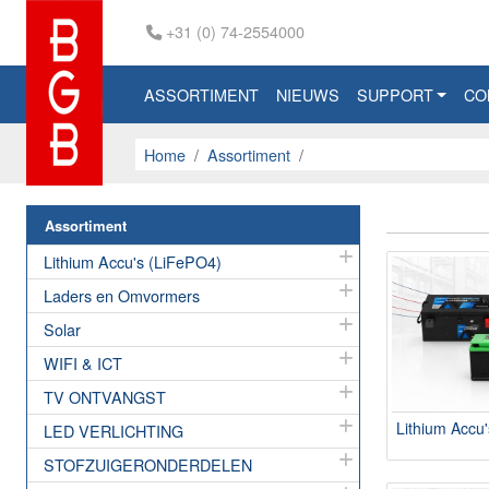
+31 (0) 74-2554000
ASSORTIMENT
NIEUWS
SUPPORT
CO
Home
Assortiment
Assortiment
Lithium Accu's (LiFePO4)
Laders en Omvormers
Solar
WIFI & ICT
TV ONTVANGST
Lithium Accu
LED VERLICHTING
STOFZUIGERONDERDELEN