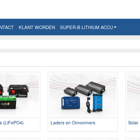
NTACT
KLANT WORDEN
SUPER-B LITHIUM ACCU
's (LiFePO4)
Laders en Omvormers
Solar