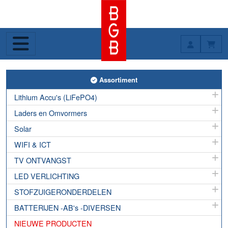
Toggle Assortiment
Assortiment
Lithium Accu's (LiFePO4)
Laders en Omvormers
Solar
WIFI & ICT
TV ONTVANGST
LED VERLICHTING
STOFZUIGERONDERDELEN
BATTERIJEN -AB's -DIVERSEN
NIEUWE PRODUCTEN