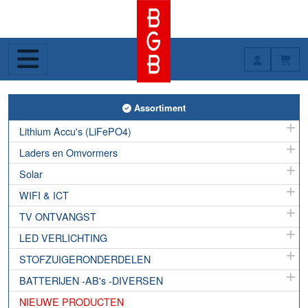
Toggle Assortiment
Assortiment
Lithium Accu's (LiFePO4)
Laders en Omvormers
Solar
WIFI & ICT
TV ONTVANGST
LED VERLICHTING
STOFZUIGERONDERDELEN
BATTERIJEN -AB's -DIVERSEN
NIEUWE PRODUCTEN