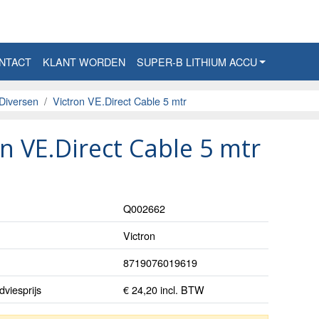
NTACT
KLANT WORDEN
SUPER-B LITHIUM ACCU
Diversen
Victron VE.Direct Cable 5 mtr
on VE.Direct Cable 5 mtr
Q002662
Victron
8719076019619
viesprijs
€ 24,20 incl. BTW