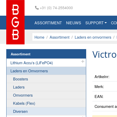
+31 (0) 74-2554000
ASSORTIMENT
NIEUWS
SUPPORT
CO
Home
Assortiment
Laders en omvormers
Victr
Assortiment
Lithium Accu's (LiFePO4)
Laders en Omvormers
Artikelnr:
Boosters
Merk:
Laders
Omvormers
EAN:
Kabels (Flex)
Consument ad
Diversen