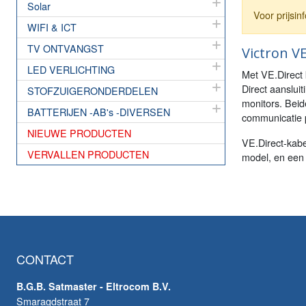
Solar
Voor prijsi
WIFI & ICT
TV ONTVANGST
Victron VE
LED VERLICHTING
Met VE.Direct
Direct aanslui
STOFZUIGERONDERDELEN
monitors. Beid
BATTERIJEN -AB's -DIVERSEN
communicatie 
NIEUWE PRODUCTEN
VE.Direct-kabel
VERVALLEN PRODUCTEN
model, en een 
CONTACT
B.G.B. Satmaster - Eltrocom B.V.
Smaragdstraat 7