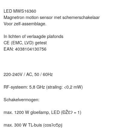
LED MWS16360
Magnetron motion sensor met schemerschakelaar
Voor zelf-assemblage.
In lichten of verlaagde plafonds
CE (EMC, LVD) getest
EAN: 4038104130756
220-240V / AC, 50 / 60Hz
RF-systeem: 5,8 GHz (straling: <0,2 mW)
Schakelvermogen:
max. 1200 W gloeilamp, LED (ĐŽƐʔ = 1)
max. 300 W TL-buis (cosʔсϬ͘ρͿ