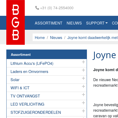
+31 (0) 74-2554000
ASSORTIMENT
NIEUWS
SUPPORT
CO
Home
Nieuws
Joyne komt daadwerkelijk met
Joyne
Assortiment
Lithium Accu's (LiFePO4)
Joyne komt d
Laders en Omvormers
Solar
De nieuwe Nede
recreatiemarkt 
WIFI & ICT
TV ONTVANGST
LED VERLICHTING
Joyne bevestig
recreatiemarkt
STOFZUIGERONDERDELEN
caravan op vak