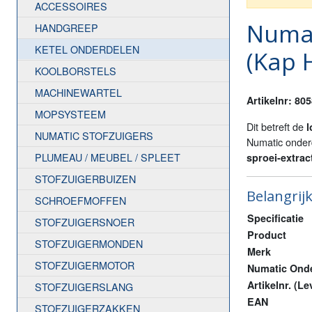
ACCESSOIRES
Numat
HANDGREEP
KETEL ONDERDELEN
(Kap 
KOOLBORSTELS
MACHINEWARTEL
Artikelnr: 80
MOPSYSTEEM
Dit betreft de
l
NUMATIC STOFZUIGERS
Numatic onder
PLUMEAU / MEUBEL / SPLEET
sproei-extrac
STOFZUIGERBUIZEN
Belangrijk
SCHROEFMOFFEN
Specificatie
STOFZUIGERSNOER
Product
STOFZUIGERMONDEN
Merk
STOFZUIGERMOTOR
Numatic Onde
Artikelnr. (L
STOFZUIGERSLANG
EAN
STOFZUIGERZAKKEN