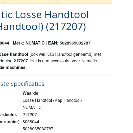
ic Losse Handtool
Handtool) (217207)
|
|
58044
Merk: NUMATIC
EAN: 5028965032787
(ook wel Kap Handtool genoemd) met
osse handtool
deelnr.
. Het is een accessoire voor Numatic
217207
.
tie machines
ste Specificaties
Waarde
Losse Handtool (Kap Handtool)
NUMATIC
217207
rdeelnr.
8058044
everancier)
5028965032787