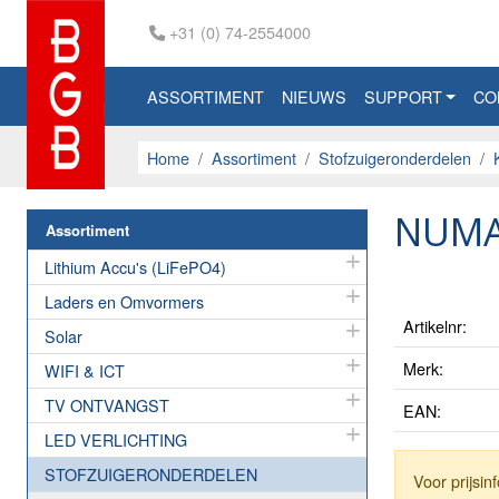
+31 (0) 74-2554000
ASSORTIMENT
NIEUWS
SUPPORT
CO
Home
Assortiment
Stofzuigeronderdelen
NUMA
Assortiment
Lithium Accu's (LiFePO4)
Laders en Omvormers
Artikelnr:
Solar
Merk:
WIFI & ICT
TV ONTVANGST
EAN:
LED VERLICHTING
STOFZUIGERONDERDELEN
Voor prijsi