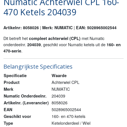
Numatic Achterwiel CPL 160-
470 Ketels 204039
|
|
Artikelnr: 8058026
Merk: NUMATIC
EAN: 5028965002544
Dit betreft het
met Numatic
compleet achterwiel (CPL)
onderdeelnr.
, geschikt voor Numatic ketels uit de
204039
160- en
.
470-serie
Belangrijkste Specificaties
Specificatie
Waarde
Achterwiel CPL
Product
NUMATIC
Merk
204039
Numatic Onderdeelnr.
8058026
Artikelnr. (Leverancier)
5028965002544
EAN
160- en 470-ketels
Geschikt voor
Ketelonderdeel / Wiel
Type