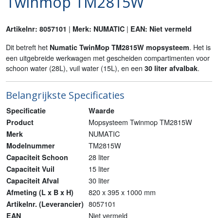
Twinmop TM2815W
|
|
Artikelnr: 8057101
Merk: NUMATIC
EAN: Niet vermeld
Dit betreft het
. Het is
Numatic TwinMop TM2815W mopsysteem
een uitgebreide werkwagen met gescheiden compartimenten voor
schoon water (28L), vuil water (15L), en een
.
30 liter afvalbak
Belangrijkste Specificaties
Specificatie
Waarde
Mopsysteem Twinmop TM2815W
Product
NUMATIC
Merk
TM2815W
Modelnummer
28 liter
Capaciteit Schoon
15 liter
Capaciteit Vuil
30 liter
Capaciteit Afval
820 x 395 x 1000 mm
Afmeting (L x B x H)
8057101
Artikelnr. (Leverancier)
Niet vermeld
EAN