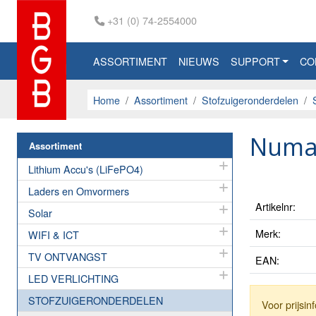
+31 (0) 74-2554000
ASSORTIMENT
NIEUWS
SUPPORT
CO
Home
Assortiment
Stofzuigeronderdelen
Numat
Assortiment
Lithium Accu's (LiFePO4)
Laders en Omvormers
Artikelnr:
Solar
Merk:
WIFI & ICT
TV ONTVANGST
EAN:
LED VERLICHTING
STOFZUIGERONDERDELEN
Voor prijsi