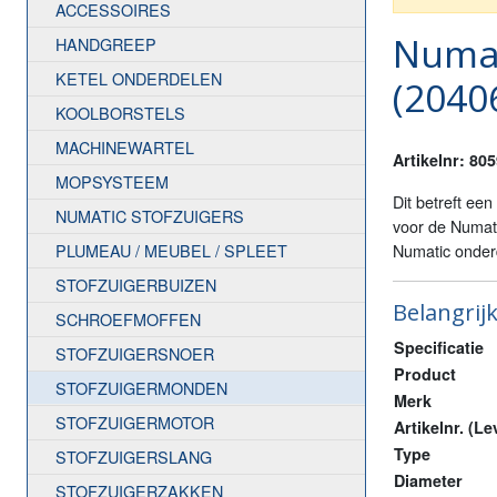
ACCESSOIRES
Numat
HANDGREEP
KETEL ONDERDELEN
(2040
KOOLBORSTELS
MACHINEWARTEL
Artikelnr: 80
MOPSYSTEEM
Dit betreft een
NUMATIC STOFZUIGERS
voor de Numat
PLUMEAU / MEUBEL / SPLEET
Numatic onde
STOFZUIGERBUIZEN
Belangrijk
SCHROEFMOFFEN
Specificatie
STOFZUIGERSNOER
Product
STOFZUIGERMONDEN
Merk
STOFZUIGERMOTOR
Artikelnr. (Le
Type
STOFZUIGERSLANG
Diameter
STOFZUIGERZAKKEN