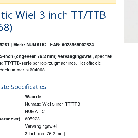
ic Wiel 3 inch TT/TTB
68)
|
|
59281
Merk: NUMATIC
EAN: 5028965002834
, specifiek
3-inch (ongeveer 76,2 mm) vervangingswiel
ic
schrob-/zuigmachines. Het officiële
TT/TTB-serie
rdeelnummer is
.
204068
ste Specificaties
Waarde
Numatic Wiel 3 inch TT/TTB
NUMATIC
8059281
verancier)
Vervangingswiel
3 inch (ca. 76,2 mm)