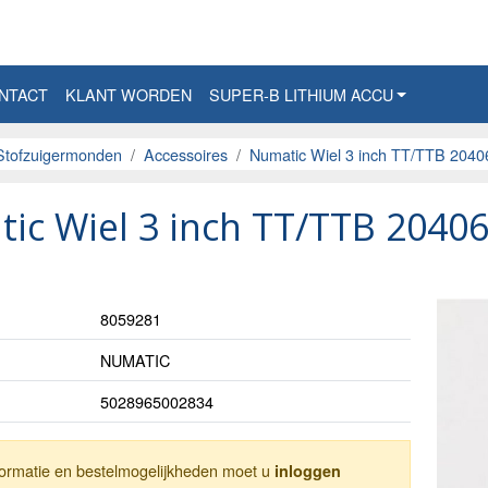
NTACT
KLANT WORDEN
SUPER-B LITHIUM ACCU
Stofzuigermonden
Accessoires
Numatic Wiel 3 inch TT/TTB 2040
ic Wiel 3 inch TT/TTB 2040
8059281
NUMATIC
5028965002834
nformatie en bestelmogelijkheden moet u
inloggen