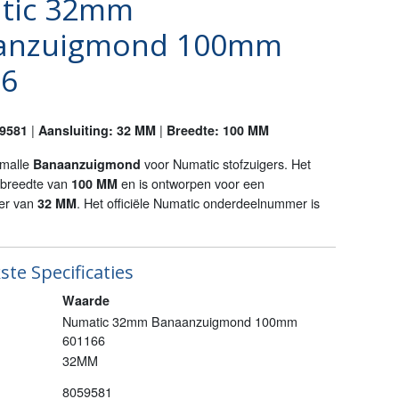
tic 32mm
anzuigmond 100mm
66
|
|
59581
Aansluiting: 32 MM
Breedte: 100 MM
smalle
voor Numatic stofzuigers. Het
Banaanzuigmond
kbreedte van
en is ontworpen voor een
100 MM
ter van
. Het officiële Numatic onderdeelnummer is
32 MM
ste Specificaties
Waarde
Numatic 32mm Banaanzuigmond 100mm
601166
32MM
8059581