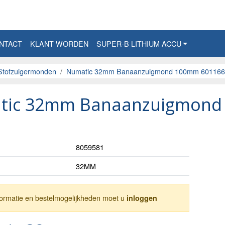
NTACT
KLANT WORDEN
SUPER-B LITHIUM ACCU
Stofzuigermonden
Numatic 32mm Banaanzuigmond 100mm 601166
tic 32mm Banaanzuigmond
8059581
32MM
nformatie en bestelmogelijkheden moet u
inloggen