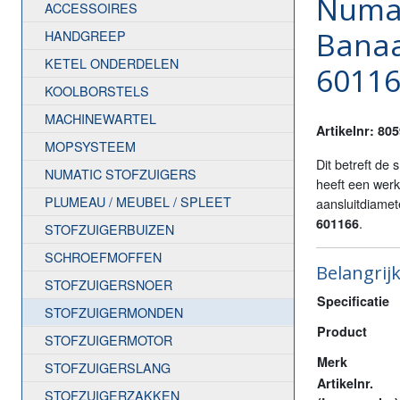
Numa
ACCESSOIRES
Bana
HANDGREEP
KETEL ONDERDELEN
6011
KOOLBORSTELS
MACHINEWARTEL
Artikelnr: 80
MOPSYSTEEM
Dit betreft de 
NUMATIC STOFZUIGERS
heeft een wer
PLUMEAU / MEUBEL / SPLEET
aansluitdiame
.
601166
STOFZUIGERBUIZEN
SCHROEFMOFFEN
Belangrijk
STOFZUIGERSNOER
Specificatie
STOFZUIGERMONDEN
Product
STOFZUIGERMOTOR
Merk
STOFZUIGERSLANG
Artikelnr.
STOFZUIGERZAKKEN