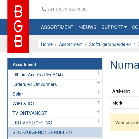
+31 (0) 74-2554000
ASSORTIMENT
NIEUWS
SUPPORT
CO
Home
Assortiment
Stofzuigeronderdelen
Numa
Assortiment
Lithium Accu's (LiFePO4)
Laders en Omvormers
Artikelnr:
Solar
Merk:
WIFI & ICT
TV ONTVANGST
Voor prijsi
LED VERLICHTING
STOFZUIGERONDERDELEN