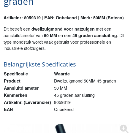
graden
|
|
Artikelnr: 8059319
EAN: Onbekend
Merk: 50MM (Soteco)
Dit betreft een
met een
dweilzuigmond voor natzuigen
aansluitdiameter van
en een
. Dit
50 MM
45 graden aansluiting
type mondstuk wordt vaak gebruikt voor professionele en
industriële stofzuigers.
Belangrijkste Specificaties
Specificatie
Waarde
Dweilzuigmond 50MM 45 graden
Product
50 MM
Aansluitdiameter
45 graden aansluiting
Kenmerken
8059319
Artikelnr. (Leverancier)
Onbekend
EAN