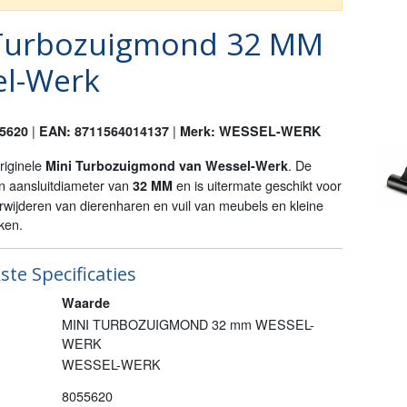
Turbozuigmond 32 MM
el-Werk
|
|
55620
EAN: 8711564014137
Merk: WESSEL-WERK
originele
. De
Mini Turbozuigmond van Wessel-Werk
n aansluitdiameter van
en is uitermate geschikt voor
32 MM
verwijderen van dierenharen en vuil van meubels en kleine
ken.
ste Specificaties
Waarde
MINI TURBOZUIGMOND 32 mm WESSEL-
WERK
WESSEL-WERK
8055620
)