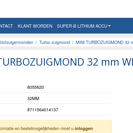
NTACT
KLANT WORDEN
SUPER-B LITHIUM ACCU
Stofzuigermonden
Turbo zuigmond
MINI TURBOZUIGMOND 32
 TURBOZUIGMOND 32 mm W
8055620
32MM
8711564014137
nformatie en bestelmogelijkheden moet u
inloggen