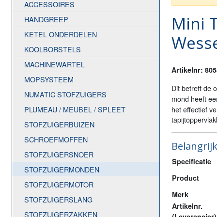
ACCESSOIRES
Mini 
HANDGREEP
KETEL ONDERDELEN
Wess
KOOLBORSTELS
MACHINEWARTEL
Artikelnr: 80
MOPSYSTEEM
Dit betreft de 
NUMATIC STOFZUIGERS
mond heeft ee
PLUMEAU / MEUBEL / SPLEET
het effectief 
tapijtoppervlak
STOFZUIGERBUIZEN
SCHROEFMOFFEN
Belangrijk
STOFZUIGERSNOER
Specificatie
STOFZUIGERMONDEN
Product
STOFZUIGERMOTOR
Merk
STOFZUIGERSLANG
Artikelnr.
STOFZUIGERZAKKEN
(Leverancier