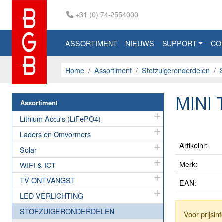
+31 (0) 74-2554000
ASSORTIMENT
NIEUWS
SUPPORT
CO
Home
Assortiment
Stofzuigeronderdelen
MINI
Assortiment
Lithium Accu's (LiFePO4)
Laders en Omvormers
Artikelnr:
Solar
Merk:
WIFI & ICT
TV ONTVANGST
EAN:
LED VERLICHTING
STOFZUIGERONDERDELEN
Voor prijsi