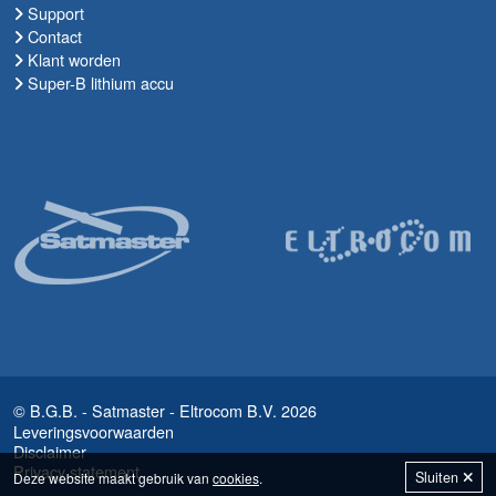
Support
Contact
Klant worden
Super-B lithium accu
© B.G.B. - Satmaster - Eltrocom B.V. 2026
Leveringsvoorwaarden
Disclaimer
Privacy statement
Sluiten
Deze website maakt gebruik van
cookies
.