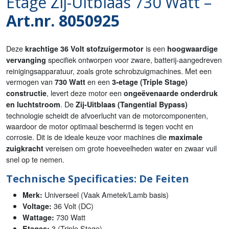
Etage Zij-Uitblaas 730 Watt –
Art.nr. 8050925
Deze
is een
krachtige 36 Volt stofzuigermotor
hoogwaardige
specifiek ontworpen voor zware, batterij-aangedreven
vervanging
reinigingsapparatuur, zoals grote schrobzuigmachines. Met een
vermogen van
en een
730 Watt
3-etage (Triple Stage)
, levert deze motor een
constructie
ongeëvenaarde onderdruk
. De
en luchtstroom
Zij-Uitblaas (Tangential Bypass)
technologie scheidt de afvoerlucht van de motorcomponenten,
waardoor de motor optimaal beschermd is tegen vocht en
corrosie. Dit is de ideale keuze voor machines die
maximale
vereisen om grote hoeveelheden water en zwaar vuil
zuigkracht
snel op te nemen.
Technische Specificaties: De Feiten
Universeel (Vaak Ametek/Lamb basis)
Merk:
36 Volt (DC)
Voltage:
730 Watt
Wattage:
3 (Triple Stage)
Etages: