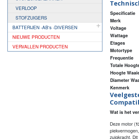
Technisch
VERLOOP
Specificatie
STOFZUIGERS
Merk
BATTERIJEN -AB's -DIVERSEN
Voltage
Wattage
NIEUWE PRODUCTEN
Etages
VERVALLEN PRODUCTEN
Motortype
Frequentie
Totale Hoogt
Hoogte Waai
Diameter Waa
Kenmerk
Veelgest
Compatib
Wat is het ve
Deze motor (
1
piekvermogen, 
zuigkracht. Di