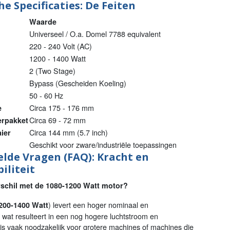
e Specificaties: De Feiten
Waarde
Universeel / O.a. Domel 7788 equivalent
220 - 240 Volt (AC)
1200 - 1400 Watt
2 (Two Stage)
Bypass (Gescheiden Koeling)
50 - 60 Hz
Circa 175 - 176 mm
e
Circa 69 - 72 mm
erpakket
Circa 144 mm (5.7 inch)
ier
Geschikt voor zware/industriële toepassingen
elde Vragen (FAQ): Kracht en
iliteit
rschil met de 1080-1200 Watt motor?
) levert een hoger nominaal en
200-1400 Watt
wat resulteert in een nog hogere luchtstroom en
t is vaak noodzakelijk voor grotere machines of machines die