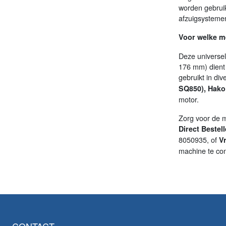
worden gebruikt
afzuigsysteme
Voor welke m
Deze universe
176 mm) dient 
gebruikt in di
SQ850), Hak
motor.
Zorg voor de m
Direct Bestel
8050935, of
V
machine te con