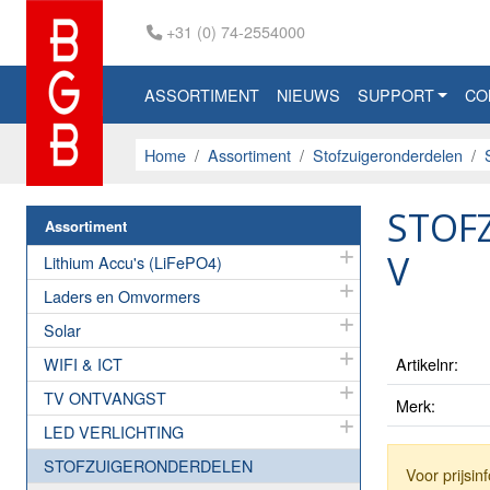
+31 (0) 74-2554000
ASSORTIMENT
NIEUWS
SUPPORT
CO
Home
Assortiment
Stofzuigeronderdelen
STOFZ
Assortiment
V
Lithium Accu's (LiFePO4)
Laders en Omvormers
Solar
WIFI & ICT
Artikelnr:
TV ONTVANGST
Merk:
LED VERLICHTING
STOFZUIGERONDERDELEN
Voor prijsi