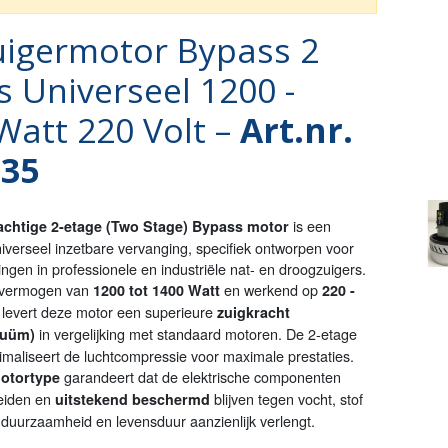
uigermotor Bypass 2
s Universeel 1200 -
Watt 220 Volt –
Art.nr.
935
is een
rachtige 2-etage (Two Stage) Bypass motor
iverseel inzetbare vervanging, specifiek ontworpen voor
ngen in professionele en industriële nat- en droogzuigers.
 vermogen van
en werkend op
1200 tot 1400 Watt
220 -
, levert deze motor een superieure
zuigkracht
in vergelijking met standaard motoren. De 2-etage
cuüm)
timaliseert de luchtcompressie voor maximale prestaties.
garandeert dat de elektrische componenten
otortype
heiden en
blijven tegen vocht, stof
uitstekend beschermd
e duurzaamheid en levensduur aanzienlijk verlengt.