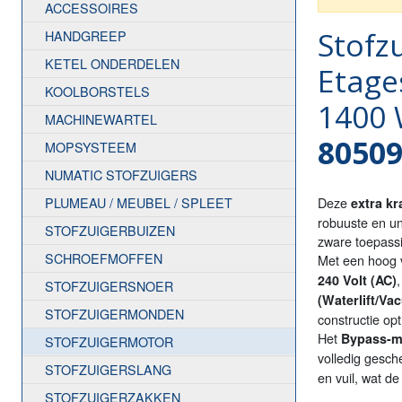
ACCESSOIRES
Stofz
HANDGREEP
KETEL ONDERDELEN
Etage
KOOLBORSTELS
1400 
MACHINEWARTEL
8050
MOPSYSTEEM
NUMATIC STOFZUIGERS
PLUMEAU / MEUBEL / SPLEET
Deze
extra k
robuuste en un
STOFZUIGERBUIZEN
zware toepassi
SCHROEFMOFFEN
Met een hoog
240 Volt (AC)
STOFZUIGERSNOER
(Waterlift/Va
STOFZUIGERMONDEN
constructie op
Het
Bypass-m
STOFZUIGERMOTOR
volledig gesc
STOFZUIGERSLANG
en vuil, wat d
STOFZUIGERZAKKEN