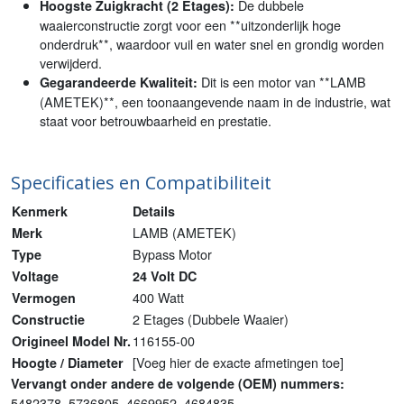
De dubbele
Hoogste Zuigkracht (2 Etages):
waaierconstructie zorgt voor een **uitzonderlijk hoge
onderdruk**, waardoor vuil en water snel en grondig worden
verwijderd.
Dit is een motor van **LAMB
Gegarandeerde Kwaliteit:
(AMETEK)**, een toonaangevende naam in de industrie, wat
staat voor betrouwbaarheid en prestatie.
Specificaties en Compatibiliteit
Kenmerk
Details
LAMB (AMETEK)
Merk
Bypass Motor
Type
Voltage
24 Volt DC
400 Watt
Vermogen
2 Etages (Dubbele Waaier)
Constructie
116155-00
Origineel Model Nr.
[Voeg hier de exacte afmetingen toe]
Hoogte / Diameter
Vervangt onder andere de volgende (OEM) nummers:
5482378, 5736805, 4669952, 4684835.