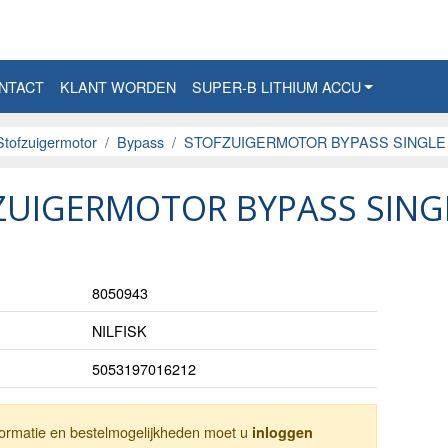
NTACT
KLANT WORDEN
SUPER-B LITHIUM ACCU
Stofzuigermotor
Bypass
STOFZUIGERMOTOR BYPASS SINGLE N
UIGERMOTOR BYPASS SINGLE
8050943
NILFISK
5053197016212
nformatie en bestelmogelijkheden moet u
inloggen