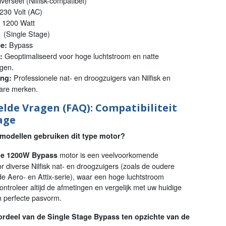
verseel (Nilfisk-compatibel)
230 Volt (AC)
1200 Watt
 (Single Stage)
Bypass
e:
Geoptimaliseerd voor hoge luchtstroom en natte
:
gen.
Professionele nat- en droogzuigers van Nilfisk en
ng:
bare merken.
elde Vragen (FAQ): Compatibiliteit
age
 modellen gebruiken dit type motor?
motor is een veelvoorkomende
ge 1200W Bypass
r diverse Nilfisk nat- en droogzuigers (zoals de oudere
e Aero- en Attix-serie), waar een hoge luchtstroom
Controleer altijd de afmetingen en vergelijk met uw huidige
n perfecte pasvorm.
ordeel van de Single Stage Bypass ten opzichte van de