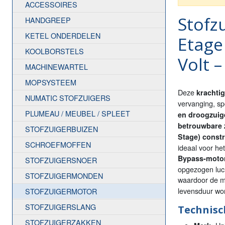
ACCESSOIRES
Stofz
HANDGREEP
KETEL ONDERDELEN
Etage
KOOLBORSTELS
Volt 
MACHINEWARTEL
MOPSYSTEEM
Deze
krachti
NUMATIC STOFZUIGERS
vervanging, sp
PLUMEAU / MEUBEL / SPLEET
en droogzuig
betrouwbare 
STOFZUIGERBUIZEN
Stage) constr
SCHROEFMOFFEN
ideaal voor he
Bypass-moto
STOFZUIGERSNOER
opgezogen luch
STOFZUIGERMONDEN
waardoor de 
levensduur wo
STOFZUIGERMOTOR
STOFZUIGERSLANG
Technisch
STOFZUIGERZAKKEN