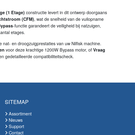
constructie levert in dit ontwerp doorgaans
ge (1 Etage)
, wat de snelheid van de vuilopname
chtstroom (CFM)
-functie garandeert de veiligheid bij natzuigen,
Bypass
antal etages.
e nat- en droogzuigprestaties van uw Nilfisk machine.
voor deze krachtige 1200W Bypass motor, of
len
Vraag
n gedetailleerde compatibiliteitscheck.
SITEMAP
Assortiment
Nieuws
Support
Contact