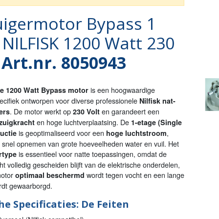
uigermotor Bypass 1
 NILFISK 1200 Watt 230
–
Art.nr. 8050943
is een hoogwaardige
ge 1200 Watt Bypass motor
ecifiek ontworpen voor diverse professionele
Nilfisk nat-
. De motor werkt op
en garandeert een
ers
230 Volt
en hoge luchtverplaatsing. De
zuigkracht
1-etage (Single
is geoptimaliseerd voor een
,
uctie
hoge luchtstroom
t snel opnemen van grote hoeveelheden water en vuil. Het
is essentieel voor natte toepassingen, omdat de
rtype
t volledig gescheiden blijft van de elektrische onderdelen,
motor
wordt tegen vocht en een lange
optimaal beschermd
rdt gewaarborgd.
e Specificaties: De Feiten