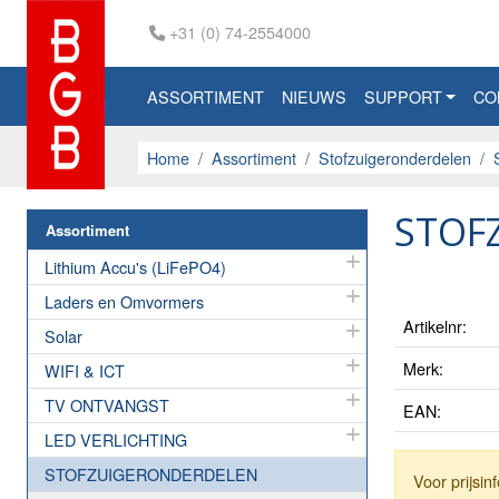
+31 (0) 74-2554000
ASSORTIMENT
NIEUWS
SUPPORT
CO
Home
Assortiment
Stofzuigeronderdelen
STOFZ
Assortiment
Lithium Accu's (LiFePO4)
Laders en Omvormers
Artikelnr:
Solar
Merk:
WIFI & ICT
TV ONTVANGST
EAN:
LED VERLICHTING
STOFZUIGERONDERDELEN
Voor prijsi