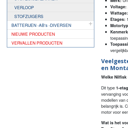
Uni
Merk:
Voltage:
VERLOOP
Wattage:
STOFZUIGERS
1
Etages:
BATTERIJEN -AB's -DIVERSEN
Motortyp
Kenmerk
NIEUWE PRODUCTEN
toepassin
VERVALLEN PRODUCTEN
Toepassi
vergelijk
Veelgest
en Mont
Welke Nilfisk
Dit type
1-eta
vervanging voo
modellen van d
belangrijk is. 
motor voor ee
Wat is het vo