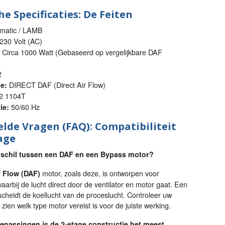
e Specificaties: De Feiten
atic / LAMB
230 Volt (AC)
Circa 1000 Watt (Gebaseerd op vergelijkbare DAF
2
DIRECT DAF (Direct Air Flow)
e:
2 1104T
50/60 Hz
ie:
elde Vragen (FAQ): Compatibiliteit
age
erschil tussen een DAF en een Bypass motor?
motor, zoals deze, is ontworpen voor
r Flow (DAF)
aarbij de lucht direct door de ventilator en motor gaat. Een
cheidt de koellucht van de proceslucht. Controleer uw
zien welk type motor vereist is voor de juiste werking.
epassingen is de 2-etage constructie het meest