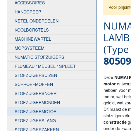
ACCESSOIRES
Voor prijsi
HANDGREEP
KETEL ONDERDELEN
NUMAT
KOOLBORSTELS
LAMB 
MACHINEWARTEL
(Type
MOPSYSTEEM
NUMATIC STOFZUIGERS
8050
PLUMEAU / MEUBEL / SPLEET
STOFZUIGERBUIZEN
Deze
NUMATI
ontworp
motor
SCHROEFMOFFEN
hebben voor ma
STOFZUIGERSNOER
motor, wat bet
STOFZUIGERMONDEN
geleid, wat zo
Dit maakt de m
STOFZUIGERMOTOR
stofzuigers di
STOFZUIGERSLANG
ga
constructie
onder de zwaa
STOFZUIGERZAKKEN