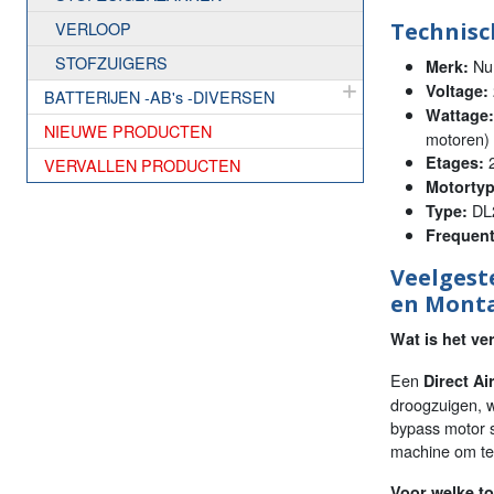
VERLOOP
Technisch
STOFZUIGERS
Num
Merk:
Voltage:
BATTERIJEN -AB's -DIVERSEN
Wattage:
NIEUWE PRODUCTEN
motoren)
Etages:
VERVALLEN PRODUCTEN
Motortyp
DL
Type:
Frequent
Veelgest
en Mont
Wat is het v
Een
Direct Ai
droogzuigen, w
bypass motor s
machine om te 
Voor welke to