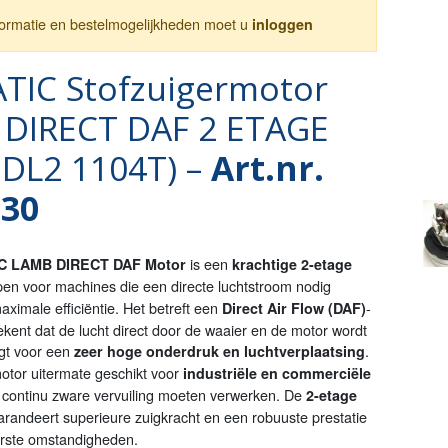
nformatie en bestelmogelijkheden moet u
inloggen
IC Stofzuigermotor
DIRECT DAF 2 ETAGE
 DL2 1104T) –
Art.nr.
930
is een
C LAMB DIRECT DAF Motor
krachtige 2-etage
en voor machines die een directe luchtstroom nodig
ximale efficiëntie. Het betreft een
-
Direct Air Flow (DAF)
ekent dat de lucht direct door de waaier en de motor wordt
rgt voor een
.
zeer hoge onderdruk en luchtverplaatsing
otor uitermate geschikt voor
industriële en commerciële
e continu zware vervuiling moeten verwerken. De
2-etage
randeert superieure zuigkracht en een robuuste prestatie
rste omstandigheden.