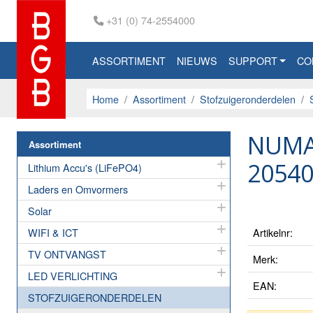
+31 (0) 74-2554000
ASSORTIMENT
NIEUWS
SUPPORT
CO
Home
Assortiment
Stofzuigeronderdelen
NUMA
Assortiment
2054
Lithium Accu's (LiFePO4)
Laders en Omvormers
Solar
WIFI & ICT
Artikelnr:
TV ONTVANGST
Merk:
LED VERLICHTING
EAN:
STOFZUIGERONDERDELEN