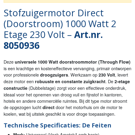
Stofzuigermotor Direct
(Doorstroom) 1000 Watt 2
Etage 230 Volt –
Art.nr.
8050936
Deze
universele 1000 Watt doorstroommotor (Through Flow)
is een krachtige en kosteneffectieve vervanging, primair ontworpen
voor professionele
. Werkzaam op
, levert
droogzuigers
230 Volt
deze motor een
. De
robuuste en constante zuigkracht
2-etage
(Dubbelstage) zorgt voor een effectieve onderdruk,
constructie
ideaal voor het opnemen van droog vuil en fijnstof in kantoren,
hotels en andere commerciële ruimtes. Bij dit type motor stroomt
de opgezogen lucht
door het motorhuis om de motor te
direct
koelen, wat bij uitstek geschikt is voor droge toepassingen.
Technische Specificaties: De Feiten
Universeel (Vaak Ametek/Lamb basis)
Merk: