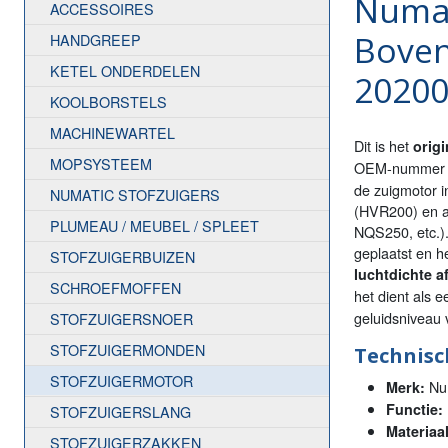
Numat
ACCESSOIRES
Boven
HANDGREEP
KETEL ONDERDELEN
20200
KOOLBORSTELS
MACHINEWARTEL
Dit is het
orig
MOPSYSTEEM
OEM-numme
de zuigmotor i
NUMATIC STOFZUIGERS
(HVR200) en a
PLUMEAU / MEUBEL / SPLEET
NQS250, etc.).
geplaatst en he
STOFZUIGERBUIZEN
luchtdichte a
SCHROEFMOFFEN
het dient als 
geluidsniveau
STOFZUIGERSNOER
STOFZUIGERMONDEN
Technisch
STOFZUIGERMOTOR
Num
Merk:
Functie:
STOFZUIGERSLANG
Materiaal
STOFZUIGERZAKKEN