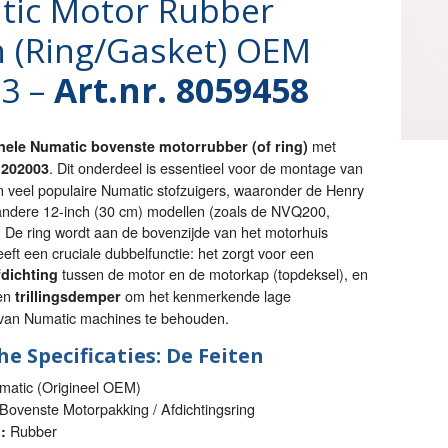
ic Motor Rubber
 (Ring/Gasket) OEM
3 –
Art.nr. 8059458
met
inele Numatic bovenste motorrubber (of ring)
r
. Dit onderdeel is essentieel voor de montage van
202003
n veel populaire Numatic stofzuigers, waaronder de Henry
ndere 12-inch (30 cm) modellen (zoals de NVQ200,
 De ring wordt aan de bovenzijde van het motorhuis
eft een cruciale dubbelfunctie: het zorgt voor een
tussen de motor en de motorkap (topdeksel), en
fdichting
een
om het kenmerkende lage
trillingsdemper
 van Numatic machines te behouden.
e Specificaties: De Feiten
atic (Origineel OEM)
Bovenste Motorpakking / Afdichtingsring
Rubber
: