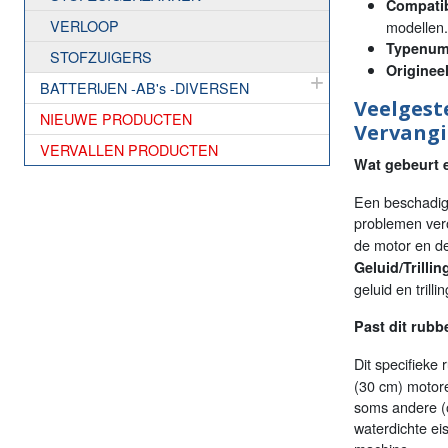
Compatibi
VERLOOP
modellen.
Typenum
STOFZUIGERS
Origine
BATTERIJEN -AB's -DIVERSEN
Veelgest
NIEUWE PRODUCTEN
Vervang
VERVALLEN PRODUCTEN
Wat gebeurt e
Een beschadig
problemen ver
de motor en de
Geluid/Trillin
geluid en trilli
Past dit rubb
Dit specifieke 
(30 cm) motore
soms andere (o
waterdichte ei