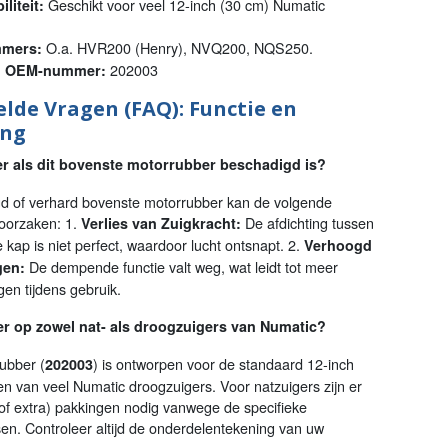
Geschikt voor veel 12-inch (30 cm) Numatic
liteit:
O.a. HVR200 (Henry), NVQ200, NQS250.
mers:
202003
el OEM-nummer:
elde Vragen (FAQ): Functie en
ing
r als dit bovenste motorrubber beschadigd is?
d of verhard bovenste motorrubber kan de volgende
oorzaken: 1.
De afdichting tussen
Verlies van Zuigkracht:
 kap is niet perfect, waardoor lucht ontsnapt. 2.
Verhoogd
De dempende functie valt weg, wat leidt tot meer
gen:
ngen tijdens gebruik.
er op zowel nat- als droogzuigers van Numatic?
rubber (
) is ontworpen voor de standaard 12-inch
202003
n van veel Numatic droogzuigers. Voor natzuigers zijn er
f extra) pakkingen nodig vanwege de specifieke
sen. Controleer altijd de onderdelentekening van uw