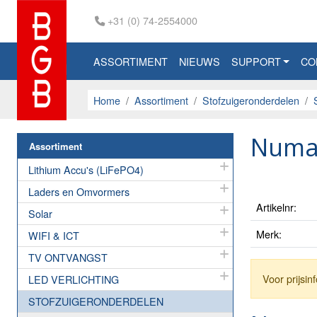
+31 (0) 74-2554000
ASSORTIMENT
NIEUWS
SUPPORT
CO
Home
Assortiment
Stofzuigeronderdelen
Numat
Assortiment
Lithium Accu's (LiFePO4)
Laders en Omvormers
Artikelnr:
Solar
Merk:
WIFI & ICT
TV ONTVANGST
Voor prijsi
LED VERLICHTING
STOFZUIGERONDERDELEN