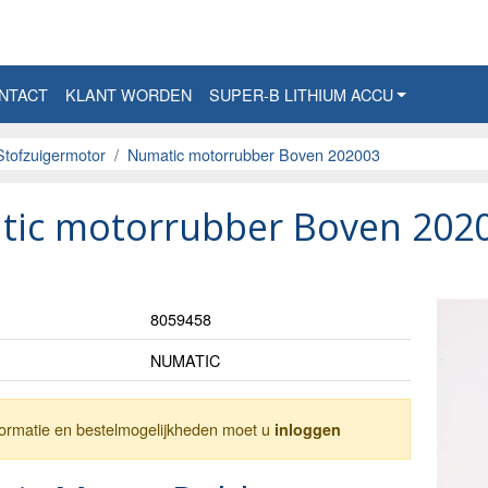
NTACT
KLANT WORDEN
SUPER-B LITHIUM ACCU
Stofzuigermotor
Numatic motorrubber Boven 202003
ic motorrubber Boven 202
8059458
NUMATIC
nformatie en bestelmogelijkheden moet u
inloggen