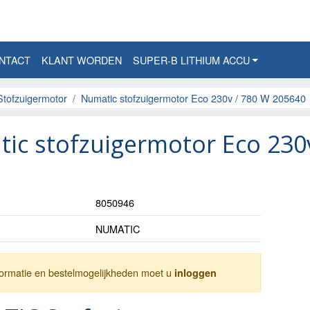
NTACT
KLANT WORDEN
SUPER-B LITHIUM ACCU
Stofzuigermotor
Numatic stofzuigermotor Eco 230v / 780 W 205640
ic stofzuigermotor Eco 230
8050946
NUMATIC
nformatie en bestelmogelijkheden moet u
inloggen