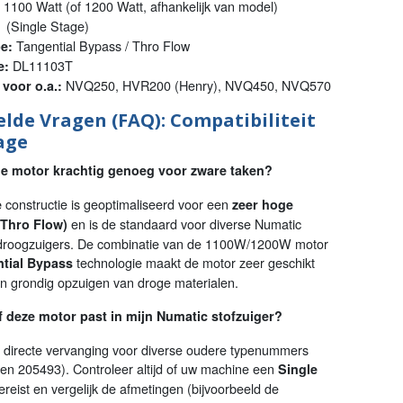
1100 Watt (of 1200 Watt, afhankelijk van model)
 (Single Stage)
Tangential Bypass / Thro Flow
e:
DL11103T
e:
NVQ250, HVR200 (Henry), NVQ450, NVQ570
voor o.a.:
elde Vragen (FAQ): Compatibiliteit
age
ge motor krachtig genoeg voor zware taken?
constructie is geoptimaliseerd voor een
e
zeer hoge
en is de standaard voor diverse Numatic
(Thro Flow)
 droogzuigers. De combinatie van de 1100W/1200W motor
technologie maakt de motor zeer geschikt
tial Bypass
en grondig opzuigen van droge materialen.
f deze motor past in mijn Numatic stofzuiger?
e directe vervanging voor diverse oudere typenummers
en 205493). Controleer altijd of uw machine een
Single
reist en vergelijk de afmetingen (bijvoorbeeld de