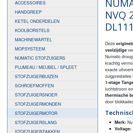
NUMAT
ACCESSOIRES
NVQ 2
HANDGREEP
KETEL ONDERDELEN
DL111
KOOLBORSTELS
MACHINEWARTEL
Deze
origine
MOPSYSTEEM
ver
veelzijdige
Numatic droog
NUMATIC STOFZUIGERS
krachtig verm
PLUMEAU / MEUBEL / SPLEET
exacte uitvoer
zuigprestaties
STOFZUIGERBUIZEN
1-etage Tang
SCHROEFMOFFEN
luchtstroom en
STOFZUIGERSNOER
thermische be
door blokkade
STOFZUIGERMONDEN
Technisch
STOFZUIGERMOTOR
Num
STOFZUIGERSLANG
Merk:
Voltage:
STOFZUIGERZAKKEN