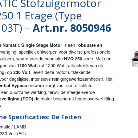
IC Stofzuigermotor
50 1 Etage (Type
03T) –
Art.nr. 8050946
is een
le Numatic Single Stage Motor
robuuste en
vanging, specifiek ontworpen voor diverse professionele
zuigers, waaronder de populaire
serie. Met een
NVQ 250
ogen van
(of 1200 Watt, afhankelijk van de
1100 Watt
ing) op
, levert deze motor uitstekende
230 Volt
 voor dagelijkse, intensieve reinigingswerkzaamheden. Het
ontwerp zorgt voor een efficiënte
ential Bypass
 een duurzame werking, terwijl de meegeleverde
de motor beschermt tegen oververhitting
veiliging (TCO)
s.
e Specificaties: De Feiten
atic / LAMB
230 Volt (AC)