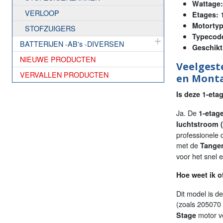
Wattage:
VERLOOP
1
Etages:
Motortyp
STOFZUIGERS
Typecod
BATTERIJEN -AB's -DIVERSEN
Geschikt 
NIEUWE PRODUCTEN
Veelgest
VERVALLEN PRODUCTEN
en Mont
Is deze 1-eta
Ja. De
1-etag
luchtstroom 
professionele
met de
Tangen
voor het snel 
Hoe weet ik o
Dit model is d
(zoals 205070 
motor ve
Stage