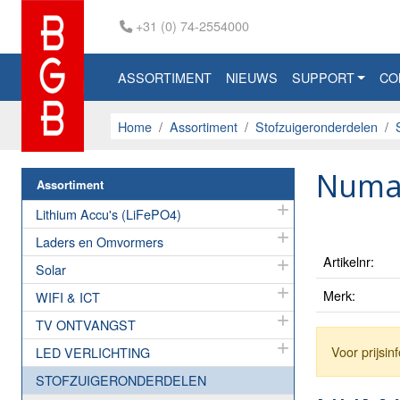
+31 (0) 74-2554000
ASSORTIMENT
NIEUWS
SUPPORT
CO
Home
Assortiment
Stofzuigeronderdelen
Numat
Assortiment
Lithium Accu's (LiFePO4)
Laders en Omvormers
Artikelnr:
Solar
Merk:
WIFI & ICT
TV ONTVANGST
Voor prijsi
LED VERLICHTING
STOFZUIGERONDERDELEN