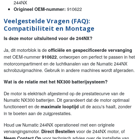
244NX
910622
Origineel OEM-nummer:
Veelgestelde Vragen (FAQ):
Compatibiliteit en Montage
Is deze motor uitsluitend voor de 244NX?
Ja, dit motorblok is de
officiële en gespecificeerde vervanging
met OEM-nummer
, ontworpen om perfect te passen in het
910622
motorcompartiment en de luchtkanalen van de Numatic 244NX
schrobzuigmachine. Gebruik in andere machines wordt afgeraden.
Wat is de relatie met het NX300 batterijsysteem?
De motor is elektrisch afgestemd op de prestatiecurve van de
Numatic NX300 batterijen. Dit garandeert dat de motor optimaal
functioneert en de
uit de accu's haalt, zonder
maximale looptijd
in te boeten aan de zuigprestaties.
Houd uw Numatic 244NX operationeel met een originele
vervangingsmotor.
voor de 244NX motor, of
Direct Bestellen
voor technisch advies over de installatie van
Neem Contact Op