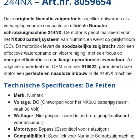
244NX –
Art.nr. 8059654
Deze
is specifiek ontworpen als
originele Numatic zuigmotor
vervanging voor de compacte en efficiënte
Numatic
. De motor is geoptimaliseerd voor
schrobzuigmachine 244NX
het
van Numatic en werkt op gelijkstroom
NX300 batterijsysteem
(DC). Dit motorblok levert de
voor een
noodzakelijke zuigkracht
effectieve wateropname en vloerreiniging, met een focus op
en een
. Als
energie-efficiëntie
lange operationele levensduur
origineel onderdeel met OEM-nummer
, garandeert deze
910622
motor een
in de 244NX machine.
perfecte en naadloze inbouw
Technische Specificaties: De Feiten
Numatic
Merk:
DC (Ontworpen voor het NX300 batterijsysteem,
Voltage:
vaak 36 Volt)
(Niet gespecificeerd in de bron, geoptimaliseerd
Wattage:
voor accuduur)
Bypass (Essentieel voor natzuigen)
Motortype:
Specifiek voor Numatic Schrobzuigmachine
Compatibiliteit: