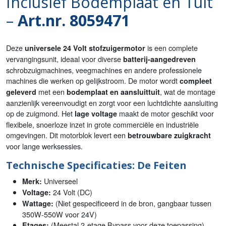
Inclusief Bodemplaat en Tuit
–
Art.nr. 8059471
Deze
is een complete
universele 24 Volt stofzuigermotor
vervangingsunit, ideaal voor diverse
batterij-aangedreven
schrobzuigmachines, veegmachines en andere professionele
machines die werken op gelijkstroom. De motor wordt
compleet
met een
, wat de montage
geleverd
bodemplaat en aansluittuit
aanzienlijk vereenvoudigt en zorgt voor een luchtdichte aansluiting
op de zuigmond. Het
maakt de motor geschikt voor
lage voltage
flexibele, snoerloze inzet in grote commerciële en industriële
omgevingen. Dit motorblok levert een
betrouwbare zuigkracht
voor lange werksessies.
Technische Specificaties: De Feiten
Universeel
Merk:
24 Volt (DC)
Voltage:
(Niet gespecificeerd in de bron, gangbaar tussen
Wattage:
350W-550W voor 24V)
(Meestal 2-etage Bypass voor deze toepassing)
Etages: