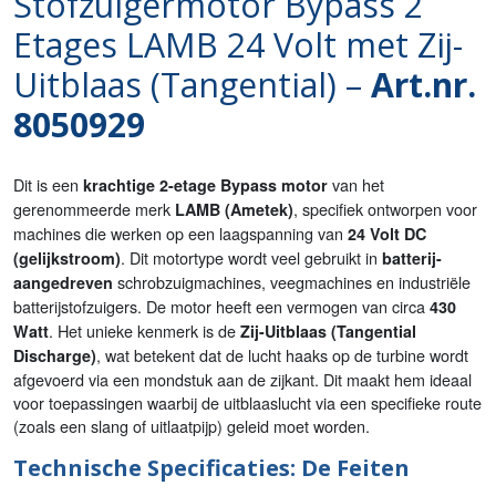
Stofzuigermotor Bypass 2
Etages LAMB 24 Volt met Zij-
Uitblaas (Tangential) –
Art.nr.
8050929
Dit is een
van het
krachtige 2-etage Bypass motor
gerenommeerde merk
, specifiek ontworpen voor
LAMB (Ametek)
machines die werken op een laagspanning van
24 Volt DC
. Dit motortype wordt veel gebruikt in
(gelijkstroom)
batterij-
schrobzuigmachines, veegmachines en industriële
aangedreven
batterijstofzuigers. De motor heeft een vermogen van circa
430
. Het unieke kenmerk is de
Watt
Zij-Uitblaas (Tangential
, wat betekent dat de lucht haaks op de turbine wordt
Discharge)
afgevoerd via een mondstuk aan de zijkant. Dit maakt hem ideaal
voor toepassingen waarbij de uitblaaslucht via een specifieke route
(zoals een slang of uitlaatpijp) geleid moet worden.
Technische Specificaties: De Feiten