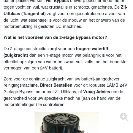
batterijpakket werken. Het
ontwerp beschermt de motor
Bypass
tegen vocht en vuil, wat cruciaal is in schrobzuigmachines. De
Zij-
zorgt voor een gecontroleerde afvoer van
Uitblaas (Tangential)
de lucht, wat essentieel is voor de inbouw en het ontwerp van de
motorbehuizing in gesloten DC-machines.
Wat is het voordeel van de 2-etage Bypass motor?
De 2-etage constructie zorgt voor een
hogere waterlift
dan een 1-etage motor, wat belangrijk is voor het
(zuigkracht)
effectief opzuigen van water en zwaar vuil, zelfs met het beperkte
vermogen van een 24V batterij.
Zorg voor de continue zuigkracht van uw batterij-aangedreven
reinigingsmachine.
voor dit robuuste LAMB 24V
Direct Bestellen
2-etage Bypass motor met Zij-Uitblaas, of
om de
Vraag Advies
geschiktheid voor uw specifieke machine (aan de hand van de
motorafmetingen) te controleren.