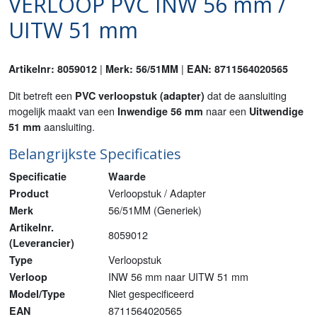
VERLOOP PVC INW 56 mm /
UITW 51 mm
|
|
Artikelnr: 8059012
Merk: 56/51MM
EAN: 8711564020565
Dit betreft een
dat de aansluiting
PVC verloopstuk (adapter)
mogelijk maakt van een
naar een
Inwendige 56 mm
Uitwendige
aansluiting.
51 mm
Belangrijkste Specificaties
Specificatie
Waarde
Verloopstuk / Adapter
Product
56/51MM (Generiek)
Merk
Artikelnr.
8059012
(Leverancier)
Verloopstuk
Type
INW 56 mm naar UITW 51 mm
Verloop
Niet gespecificeerd
Model/Type
8711564020565
EAN