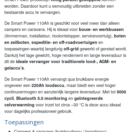
worden. Daardoor kunt u eenvoudig uitbreiden zonder een
bestaande accu te vervangen.
De Smart Power 110Ah is geschikt voor veel meer dan alleen
campers en caravans. Hij is ideaal voor
bouw- en werkbussen
(timmerman, installateur, rioolontstopper, servicevoertuig),
boten
,
en
en zeilboten
expeditie- en off-roadvoertuigen
toepassingen waarbij langdurig
gewerkt of gereisd wordt.
off-grid
Dankzij het lage gewicht, hoge rendement en lange levensduur is
dit de
ideale vervanger voor traditionele lood-, AGM- en
.
gelaccu’s
De Smart Power 110Ah vervangt qua bruikbare energie
ongeveer een
, maar biedt een veel hoger
220Ah loodaccu
continuvermogen en aanzienlijk langere levensduur. Met tot
5000
,
en
cycli
Bluetooth 5.0 monitoring
geïntegreerde
voor inzet tot circa –30 °C is deze accu ideaal
celverwarming
voor dagelijks professioneel gebruik.
Toepassingen
Campers & caravans (huishoudaccu / boordaccu)