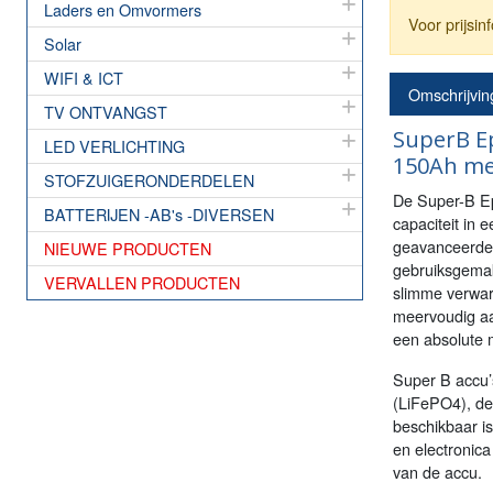
Laders en Omvormers
Voor prijsi
Solar
WIFI & ICT
Omschrijvin
TV ONTVANGST
SuperB Ep
LED VERLICHTING
150Ah me
STOFZUIGERONDERDELEN
De Super-B Ep
BATTERIJEN -AB's -DIVERSEN
capaciteit in 
geavanceerde e
NIEUWE PRODUCTEN
gebruiksgemak
VERVALLEN PRODUCTEN
slimme verwarm
meervoudig aa
een absolute 
Super B accu’s
(LiFePO4), de 
beschikbaar i
en electronica
van de accu.