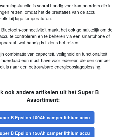
warmingsfunctie is vooral handig voor kampeerders die in
gen reizen, omdat het de prestaties van de accu
zelfs bij lage temperaturen.
 Bluetooth-connectiviteit maakt het ook gemakkelijk om de
 accu te controleren en te beheren via een smartphone of
pparaat, wat handig is tijdens het reizen.
n combinatie van capaciteit, veiligheid en functionaliteit
cu inderdaad een must-have voor iedereen die een camper
oek is naar een betrouwbare energieopslagoplossing.
jk ook andere artikelen uit het Super B
Assortiment:
uper B Epsilon 100Ah camper lithium accu
uper B Epsilon 150Ah camper lithium accu