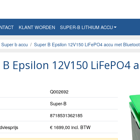
NTACT
KLANT WORDEN
SUPER-B LITHIUM ACCU
Super b accu
Super B Epsilon 12V150 LiFePO4 accu met Bluetoo
 B Epsilon 12V150 LiFePO4 
Q002692
Super-B
8718531362185
viesprijs
€ 1699,00 incl. BTW