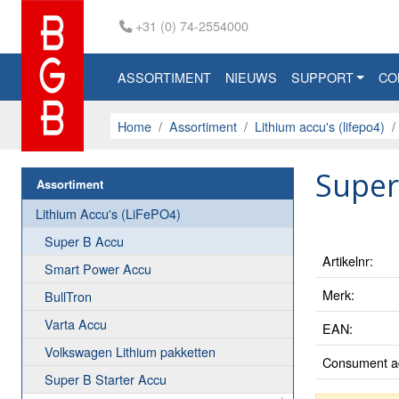
+31 (0) 74-2554000
ASSORTIMENT
NIEUWS
SUPPORT
CO
Home
Assortiment
Lithium accu's (lifepo4)
Super
Assortiment
Lithium Accu's (LiFePO4)
Super B Accu
Artikelnr:
Smart Power Accu
Merk:
BullTron
Varta Accu
EAN:
Volkswagen Lithium pakketten
Consument ad
Super B Starter Accu