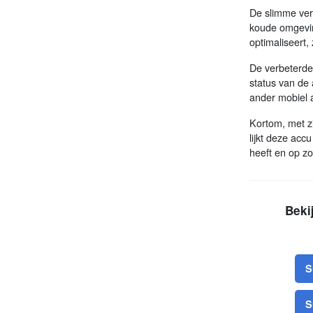
De slimme ver
koude omgevin
optimaliseert, 
De verbeterde
status van de
ander mobiel a
Kortom, met zij
lijkt deze ac
heeft en op z
Beki
S
S