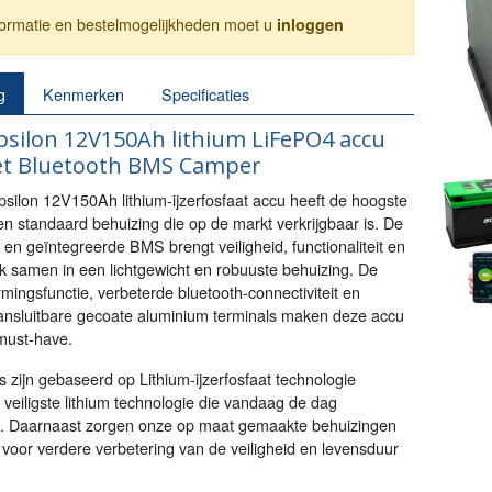
nformatie en bestelmogelijkheden moet u
inloggen
g
Kenmerken
Specificaties
silon 12V150Ah lithium LiFePO4 accu
t Bluetooth BMS Camper
silon 12V150Ah lithium-ijzerfosfaat accu heeft de hoogste
een standaard behuizing die op de markt verkrijgbaar is. De
n geïntegreerde BMS brengt veiligheid, functionaliteit en
 samen in een lichtgewicht en robuuste behuizing. De
ingsfunctie, verbeterde bluetooth-connectiviteit en
nsluitbare gecoate aluminium terminals maken deze accu
must-have.
 zijn gebaseerd op Lithium-ijzerfosfaat technologie
veiligste lithium technologie die vandaag de dag
s. Daarnaast zorgen onze op maat gemaakte behuizingen
 voor verdere verbetering van de veiligheid en levensduur