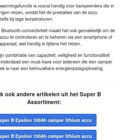
warmingsfunctie is vooral handig voor kampeerders die in
gen reizen, omdat het de prestaties van de accu
zelfs bij lage temperaturen.
 Bluetooth-connectiviteit maakt het ook gemakkelijk om de
 accu te controleren en te beheren via een smartphone of
pparaat, wat handig is tijdens het reizen.
n combinatie van capaciteit, veiligheid en functionaliteit
cu inderdaad een must-have voor iedereen die een camper
oek is naar een betrouwbare energieopslagoplossing.
jk ook andere artikelen uit het Super B
Assortiment:
uper B Epsilon 100Ah camper lithium accu
uper B Epsilon 150Ah camper lithium accu