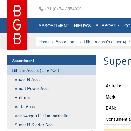
+31 (0) 74-2554000
ASSORTIMENT
NIEUWS
SUPPORT
CO
Home
Assortiment
Lithium accu's (lifepo4)
Super
Assortiment
Lithium Accu's (LiFePO4)
Super B Accu
Artikelnr:
Smart Power Accu
Merk:
BullTron
Varta Accu
EAN:
Volkswagen Lithium pakketten
Consument ad
Super B Starter Accu