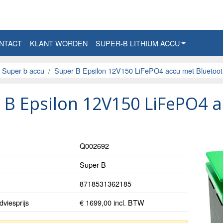
NTACT
KLANT WORDEN
SUPER-B LITHIUM ACCU
Super b accu
Super B Epsilon 12V150 LiFePO4 accu met Bluetoo
 B Epsilon 12V150 LiFePO4 
Q002692
Super-B
8718531362185
viesprijs
€ 1699,00 incl. BTW