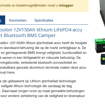
nformatie en bestelmogelijkheden moet u
inloggen
g
Kenmerken
Specificaties
silon 12V150Ah lithium LiFePO4 accu
t Bluetooth BMS Camper
silon 12V150Ah lithium-ijzerfosfaat accu heeft de hoogste
een standaard behuizing die op de markt verkrijgbaar is. De
n geïntegreerde BMS brengt veiligheid, functionaliteit en
 samen in een lichtgewicht en robuuste behuizing. De
ingsfunctie, verbeterde bluetooth-connectiviteit en
nsluitbare gecoate aluminium terminals maken deze accu
must-have.
 zijn gebaseerd op Lithium-ijzerfosfaat technologie
veiligste lithium technologie die vandaag de dag
s. Daarnaast zorgen onze op maat gemaakte behuizingen
 voor verdere verbetering van de veiligheid en levensduur