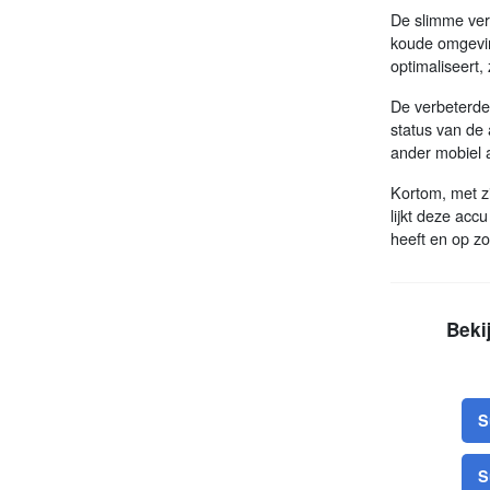
De slimme ver
koude omgevin
optimaliseert, 
De verbeterde
status van de
ander mobiel a
Kortom, met zij
lijkt deze ac
heeft en op z
Beki
S
S