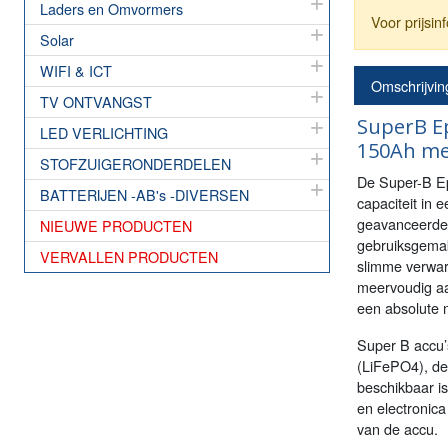
Laders en Omvormers
Voor prijsi
Solar
WIFI & ICT
Omschrijvin
TV ONTVANGST
SuperB Ep
LED VERLICHTING
150Ah me
STOFZUIGERONDERDELEN
De Super-B Ep
BATTERIJEN -AB's -DIVERSEN
capaciteit in 
geavanceerde e
NIEUWE PRODUCTEN
gebruiksgemak
VERVALLEN PRODUCTEN
slimme verwarm
meervoudig aa
een absolute 
Super B accu’s
(LiFePO4), de 
beschikbaar i
en electronica
van de accu.